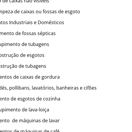
 de caixas não visiveis
peza de caixas ou fossas de esgoto
os Industriais e Domésticos
mento de fossas sépticas
upimento de tubagens
strução de esgotos
strução de tubagens
ntos de caixas de gordura
s, pollibans, lavatórios, banheiras e cifões
nto de esgotos de cozinha
pimento de lava-loiça
nto de máquinas de lavar
ntos de máquinas de café