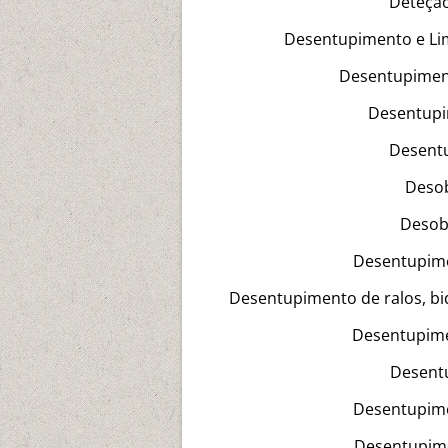
Deteção
Desentupimento e Lim
Desentupiment
Desentupi
Desent
Desob
Desob
Desentupime
Desentupimento de ralos, bidé
Desentupime
Desentu
Desentupime
Desentupime