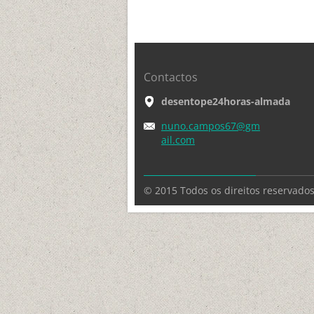
Contactos
desentope24horas-almada
nuno.cam
pos67@gm
ail.com
© 2015 Todos os direitos reservados