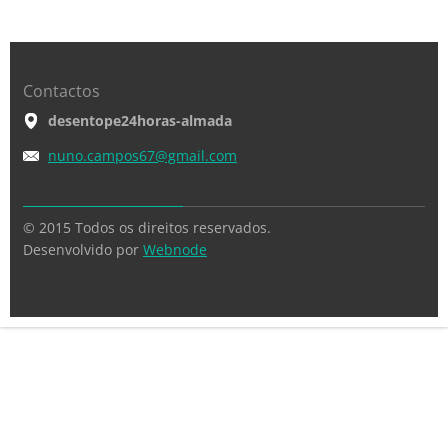
Contactos
desentope24horas-almada
nuno.cam
pos67@gm
ail.com
© 2015 Todos os direitos reservados.
Desenvolvido por
Webnode