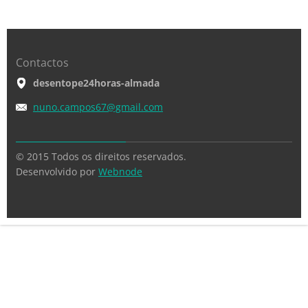
Contactos
desentope24horas-almada
nuno.cam
pos67@gm
ail.com
© 2015 Todos os direitos reservados.
Desenvolvido por
Webnode