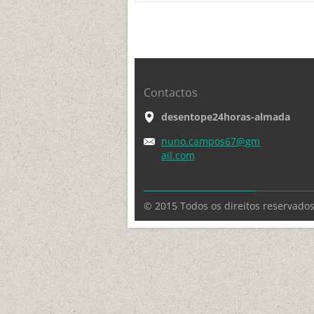
Contactos
desentope24horas-almada
nuno.cam
pos67@gm
ail.com
© 2015 Todos os direitos reservados