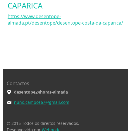
CAPARICA
https://www.desentope-
almada.pt/desentope/desentope-costa-da-caparica/
Contactos
desentope24horas-almada
nuno.cam
pos67@gm
ail.com
© 2015 Todos os direitos reservados.
Desenvolvido por
Webnode