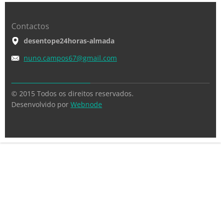
Contactos
desentope24horas-almada
nuno.cam
pos67@gm
ail.com
© 2015 Todos os direitos reservados.
Desenvolvido por
Webnode