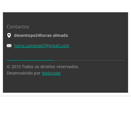
Contactos
desentope24horas-almada
nuno.cam
pos67@gm
ail.com
© 2015 Todos os direitos reservados.
Desenvolvido por
Webnode