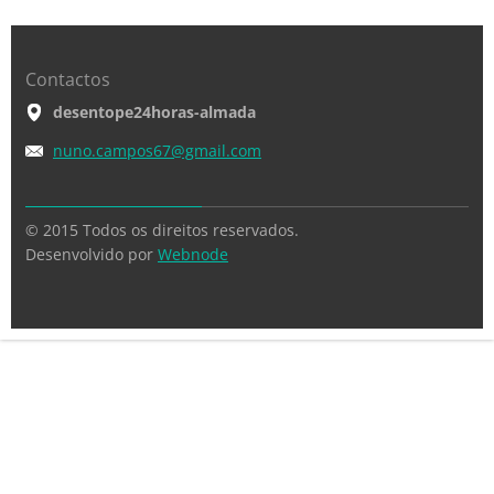
Contactos
desentope24horas-almada
nuno.cam
pos67@gm
ail.com
© 2015 Todos os direitos reservados.
Desenvolvido por
Webnode