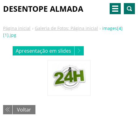
DESENTOPE ALMADA
Página inicial
Galeria de Fotos: Página inicial
images[4]
[1].jpg
Apresentação em slides
Voltar